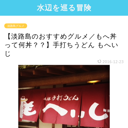
水辺を巡る冒険
淡路島グルメ
【淡路島のおすすめグルメ／もへ丼
って何丼？？】手打ちうどん もへい
じ
2016-12-23