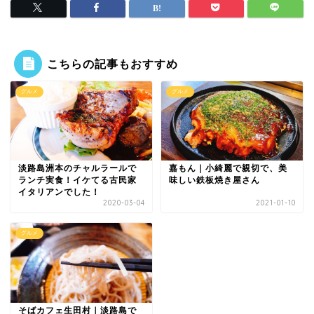
こちらの記事もおすすめ
グルメ
グルメ
淡路島洲本のチャルラールで
嘉もん｜小綺麗で親切で、美
ランチ実食！イケてる古民家
味しい鉄板焼き屋さん
イタリアンでした！
2020-03-04
2021-01-10
グルメ
そばカフェ生田村｜淡路島で