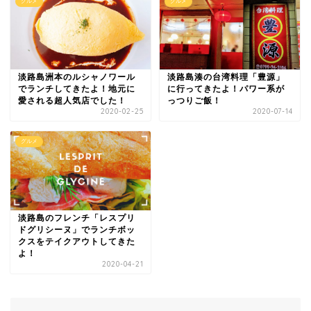
グルメ
グルメ
淡路島洲本のルシャノワール
淡路島湊の台湾料理「豊源」
でランチしてきたよ！地元に
に行ってきたよ！パワー系が
愛される超人気店でした！
っつりご飯！
2020-02-25
2020-07-14
グルメ
淡路島のフレンチ「レスプリ
ドグリシーヌ」でランチボッ
クスをテイクアウトしてきた
よ！
2020-04-21