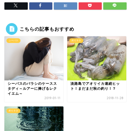
こちらの記事もおすすめ
シーバス
釣りネタ
シーバスのバラシのケースス
淡路島でアオリイカ連続ヒッ
タディ～ルアーに捧げるレク
ト！まだまだ秋の釣り！？
イエム～
2019-01-11
2018-11-28
釣りネタ