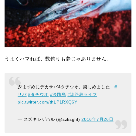
うまくハマれば、数釣りも夢じゃありません。
夕まずめにデカサバ&タチウオ、楽しめました！
#
サバ
#タチウオ
#淡路島
#淡路島ライフ
pic.twitter.com/thLP1RXQ6Y
— スズキシゲハル (@szksghl)
2016年7月26日