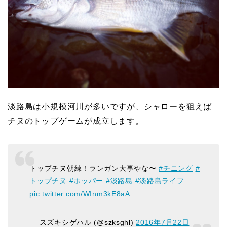
淡路島は小規模河川が多いですが、シャローを狙えば
チヌのトップゲームが成立します。
トップチヌ朝練！ランガン大事やな〜
#チニング
#
トップチヌ
#ポッパー
#淡路島
#淡路島ライフ
pic.twitter.com/WInm3kE8aA
— スズキシゲハル (@szksghl)
2016年7月22日