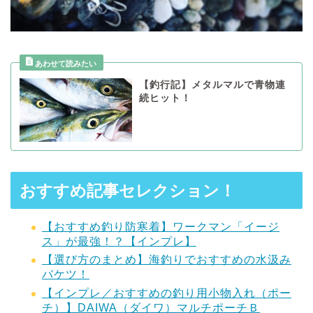
【釣行記】メタルマルで青物連
続ヒット！
おすすめ記事セレクション！
【おすすめ釣り防寒着】ワークマン「イージ
ス」が最強！？【インプレ】
【選び方のまとめ】海釣りでおすすめの水汲み
バケツ！
【インプレ／おすすめの釣り用小物入れ（ポー
チ）】DAIWA（ダイワ）マルチポーチＢ