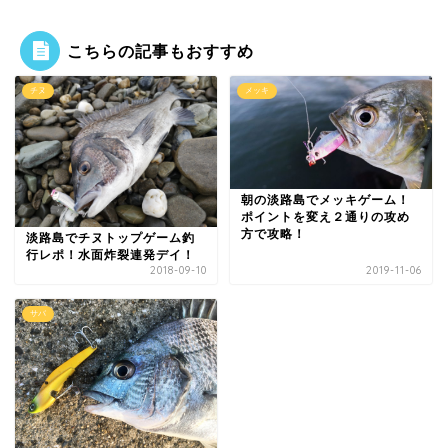
こちらの記事もおすすめ
チヌ
メッキ
朝の淡路島でメッキゲーム！
ポイントを変え２通りの攻め
方で攻略！
淡路島でチヌトップゲーム釣
行レポ！水面炸裂連発デイ！
2018-09-10
2019-11-06
サバ