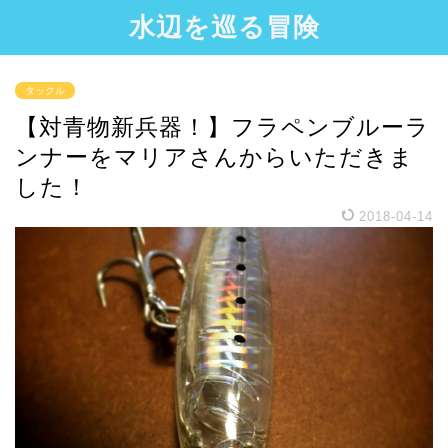
水辺を巡る冒険
タックル
【対青物新兵器！】フラペンブルーラ
ンナーをマリアさんからいただきま
した！
2018-04-14