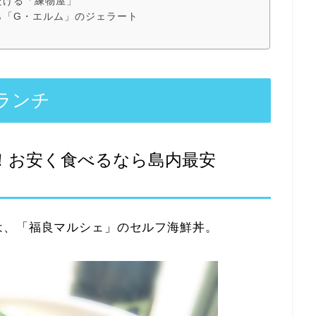
だける「練物屋」
ら「G・エルム」のジェラート
ランチ
！お安く食べるなら島内最安
は、「福良マルシェ」のセルフ海鮮丼。