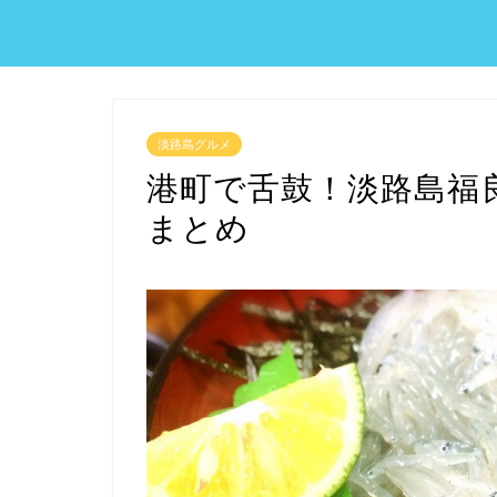
淡路島グルメ
港町で舌鼓！淡路島福
まとめ